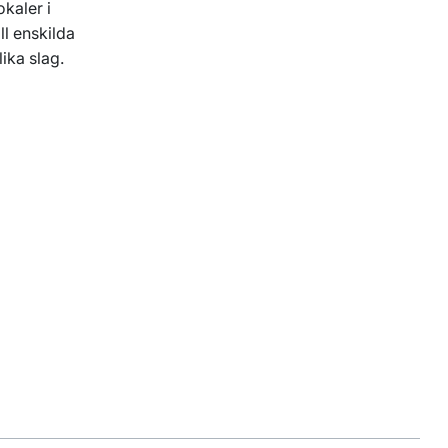
okaler i
ll enskilda
lika slag.