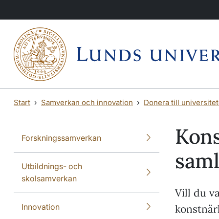
Hoppa till huvudinnehåll
Hoppa till huvudinnehåll
Start
Samverkan och innovation
Donera till universitet
Kons
Forskningssamverkan
saml
Utbildnings- och
skolsamverkan
Vill du v
Innovation
konstnär