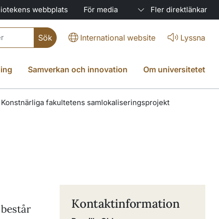
liotekens webbplats
För media
Fler direktlänkar
International website
Lyssna
ing
Samverkan och innovation
Om universitetet
Konstnärliga fakultetens samlokaliseringsprojekt
s
Kontaktinformation
 består