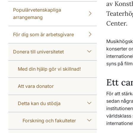
av Konst
Populärvetenskapliga
Teaterhö
arrangemang
Center.
För dig som är arbetsgivare
Musikhögsko
konserter o
Donera till universitetet
internatio
syns på film
Med din hjälp gör vi skillnad!
Ett ca
Att vara donator
För att stär
sedan några 
Detta kan du stödja
institutione
världsklass 
Forskning och fakulteter
internatione