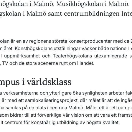
högskolan i Malmö, Musikhögskolan i Malmö,
gskolan i Malmö samt centrumbildningen Inte
lan är en av regionens största konsertproducenter med ca
m året, Konsthögskolans utställningar väcker både nationell
nell uppmärksamhet och Teaterhögskolans utexaminerade s
, TV och de stora scenerna runt om i landet.
mpus i världsklass
ka verksamheterna och ytterligare öka synligheten arbetar fa
år med ett samlokaliseringsprojekt, där målet är att de ing
rna samlas på en plats i centrala Malmö. Målet ett är ett campu
som bidrar till att förverkliga vår vision om att vara ett fram
llt centrum för konstnärlig utbildning av högsta kvalitet.