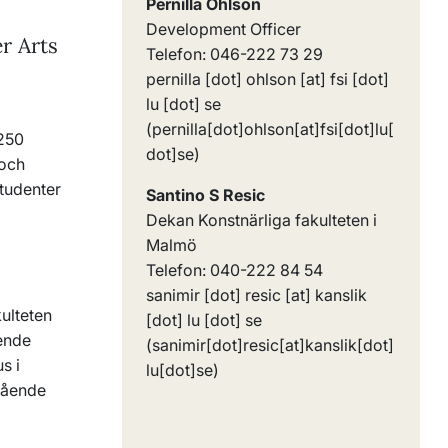
Pernilla Ohlson
Development Officer
r Arts
Telefon: 046-222 73 29
pernilla
[dot]
ohlson
[at]
fsi
[dot]
lu
[dot]
se
(pernilla[dot]ohlson[at]fsi[dot]lu[
 250
dot]se)
 och
tudenter
Santino S Resic
Dekan Konstnärliga fakulteten i
Malmö
Telefon: 040-
222 84 54
sanimir
[dot]
resic
[at]
kanslik
kulteten
[dot]
lu
[dot]
se
ående
(sanimir[dot]resic[at]kanslik[dot]
s i
lu[dot]se)
stående