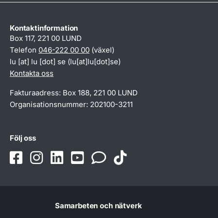
Kontaktinformation
Box 117, 221 00 LUND
Telefon
046-222 00 00
(växel)
lu
[at]
lu
[dot]
se
(lu[at]lu[dot]se)
Kontakta oss
Fakturaadress: Box 188, 221 00 LUND
Organisationsnummer: 202100-3211
Följ oss
Samarbeten och nätverk