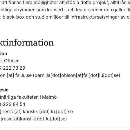
tt finnas flera möjligheter att stödja detta projekt, alltifrån l
ntliga utrymmen som konsert- och teaterscener och galleri ti
r, black-box och studiomiljöer till infrastruktursatsningar av o
ktinformation
lson
 Officer
6-222 73 29
son
[at]
fsi
.
lu
.
se
(pernilla[dot]ohlson[at]fsi[dot]lu[dot]se)
esic
närliga fakulteten i Malmö
0-
222 84 54
]
resic
[at]
kanslik
[dot]
lu
[dot]
se
]resic[at]kanslik[dot]lu[dot]se)