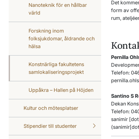
Det kommer a
Nanoteknik för en hållbar
form av offe
värld
rum, ateljée
Forskning inom
folksjukdomar, åldrande och
Konta
hälsa
Pernilla Oh
Konstnärliga fakultetens
Development
samlokaliseringsprojekt
Telefon: 04
pernilla
.
ohl
Uppåkra – Hallen på Höjden
Santino S R
Dekan Konst
Kultur och mötesplatser
Telefon: 04
sanimir
[dot
Stipendier till studenter
(sanimir[dot