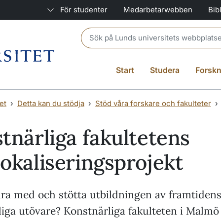
För studenter
Medarbetarwebben
Bib
Header search
Start
Studera
Forskn
et
Detta kan du stödja
Stöd våra forskare och fakulteter
tnärliga fakultetens
okaliseringsprojekt
ara med och stötta utbildningen av framtiden
liga utövare? Konstnärliga fakulteten i Malmö