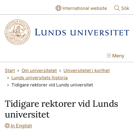
Hoppa till huvudinnehåll
Hoppa till huvudinnehåll
International website
Sök
Meny
Start
Om universitetet
Universitetet i korthet
Lunds universitets historia
Tidigare rektorer vid Lunds universitet
Tidigare rektorer vid Lunds
universitet
In English