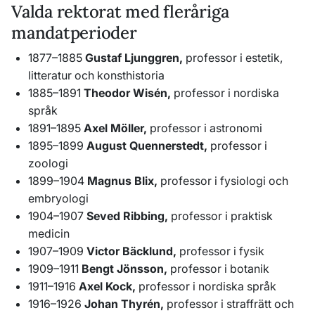
Valda rektorat med fleråriga
mandatperioder
1877–1885
Gustaf Ljunggren,
professor i estetik,
litteratur och konsthistoria
1885–1891
Theodor Wisén,
professor i nordiska
språk
1891–1895
Axel Möller,
professor i astronomi
1895–1899
August Quennerstedt,
professor i
zoologi
1899–1904
Magnus Blix,
professor i fysiologi och
embryologi
1904–1907
Seved Ribbing,
professor i praktisk
medicin
1907–1909
Victor Bäcklund,
professor i fysik
1909–1911
Bengt Jönsson,
professor i botanik
1911–1916
Axel Kock,
professor i nordiska språk
1916–1926
Johan Thyrén,
professor i straffrätt och