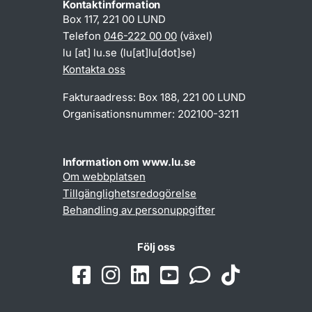
Kontaktinformation
Box 117, 221 00 LUND
Telefon
046-222 00 00
(växel)
lu
[at]
lu
.
se
(lu[at]lu[dot]se)
Kontakta oss
Fakturaadress: Box 188, 221 00 LUND
Organisationsnummer: 202100-3211
Information om www.lu.se
Om webbplatsen
Tillgänglighetsredogörelse
Behandling av personuppgifter
Följ oss