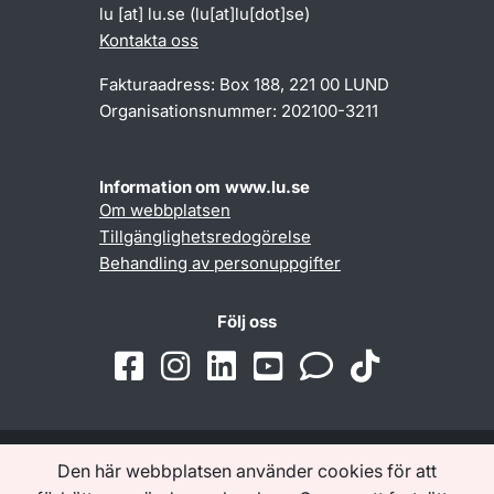
lu
[at]
lu
.
se
(lu[at]lu[dot]se)
Kontakta oss
Fakturaadress: Box 188, 221 00 LUND
Organisationsnummer: 202100-3211
Information om www.lu.se
Om webbplatsen
Tillgänglighetsredogörelse
Behandling av personuppgifter
Följ oss
Den här webbplatsen använder cookies för att
Samarbeten och nätverk