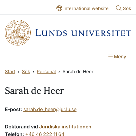
Hoppa till huvudinnehåll
Hoppa till huvudinnehåll
International website
Sök
Meny
Start
Sök
Personal
Sarah de Heer
Sarah de Heer
E-post:
sarah.de_heer@jur.lu.se
Doktorand vid
Juridiska institutionen
Telefon:
+46 46 222 11 64