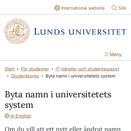
Hoppa till huvudinnehåll
Hoppa till huvudinnehåll
International website
Sök
Meny
Start
För studenter
IT-tjänster och studentsupport
Studentkonto
Byta namn i universitetets system
Byta namn i universitetets
system
In English
Om du vill att ett nytt eller ändrat namn