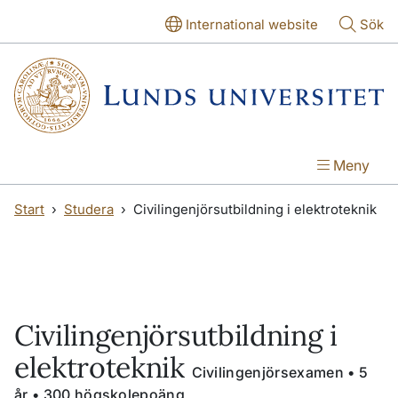
Hoppa till huvudinnehåll
Hoppa till huvudinnehåll
International website
Sök
Meny
Start
Studera
Civilingenjörsutbildning i elektroteknik
Civilingenjörsutbildning i
elektroteknik
Civilingenjörsexamen • 5
år • 300 högskolepoäng