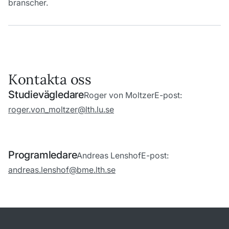
branscher.
Kontakta oss
Studievägledare
Roger von Moltzer
E-post:
roger.von_moltzer@lth.lu.se
Programledare
Andreas Lenshof
E-post:
andreas.lenshof@bme.lth.se