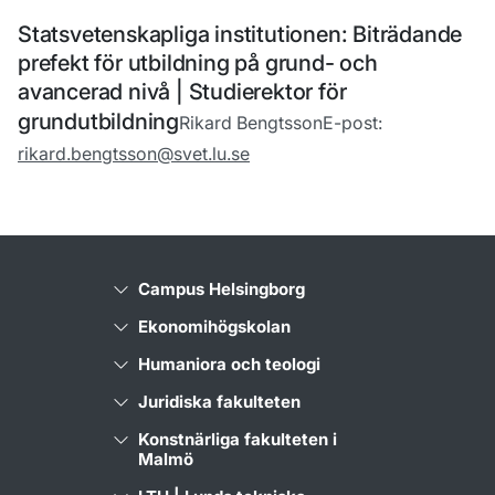
Statsvetenskapliga institutionen: Biträdande
prefekt för utbildning på grund- och
avancerad nivå | Studierektor för
grundutbildning
Rikard Bengtsson
E-post:
rikard.bengtsson@svet.lu.se
Campus Helsingborg
Ekonomihögskolan
Humaniora och teologi
Juridiska fakulteten
Konstnärliga fakulteten i
Malmö