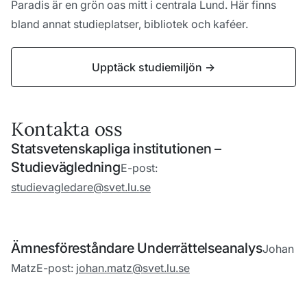
Paradis är en grön oas mitt i centrala Lund. Här finns
bland annat studieplatser, bibliotek och kaféer.
Upptäck studiemiljön
->
Kontakta oss
Statsvetenskapliga institutionen –
Studievägledning
E-post:
studievagledare@svet.lu.se
Ämnesföreståndare Underrättelseanalys
Johan
Matz
E-post:
johan.matz@svet.lu.se