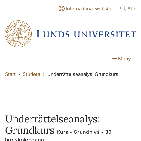
Hoppa till huvudinnehåll
Hoppa till huvudinnehåll
International website
Sök
Meny
Start
Studera
Underrättelseanalys: Grundkurs
Underrättelseanalys:
Grundkurs
Kurs • Grundnivå • 30
högskolepoäng