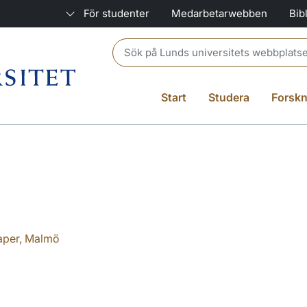
För studenter
Medarbetarwebben
Bib
Header search
Start
Studera
Forskn
kaper, Malmö