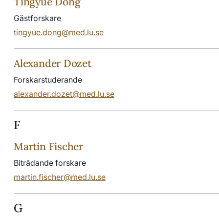
Tingyue Dong
Gästforskare
tingyue.dong@med.lu.se
Alexander Dozet
Forskarstuderande
alexander.dozet@med.lu.se
F
Martin Fischer
Biträdande forskare
martin.fischer@med.lu.se
G