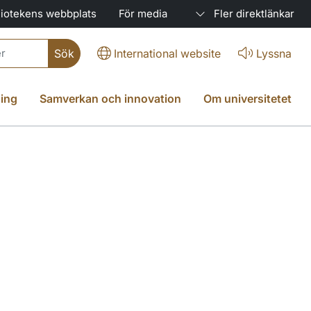
liotekens webbplats
För media
Fler direktlänkar
International website
Lyssna
ing
Samverkan och innovation
Om universitetet