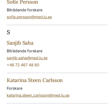
Sofie Persson
Biträdande forskare
sofie.persson@med.lu.se
S
Sanjib Saha
Biträdande forskare
sanjib.saha@med.lu.se
+46 72 467 48 80
Katarina Steen Carlsson
Forskare
katarina.steen_carlsson@med.lu.se