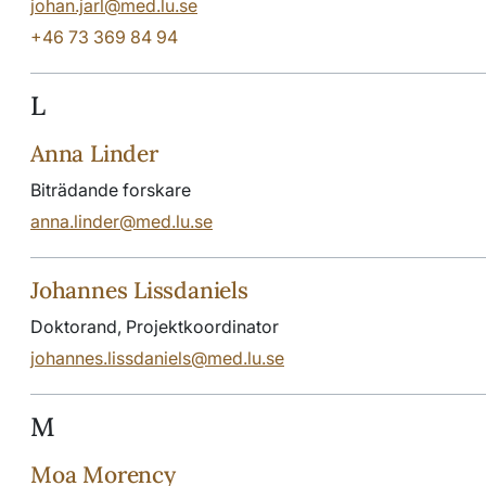
johan.jarl@med.lu.se
+46 73 369 84 94
L
Anna Linder
Biträdande forskare
anna.linder@med.lu.se
Johannes Lissdaniels
Doktorand, Projektkoordinator
johannes.lissdaniels@med.lu.se
M
Moa Morency