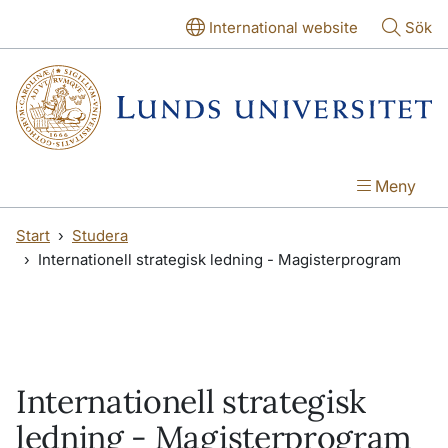
Hoppa till huvudinnehåll
Hoppa till huvudinnehåll
International website
Sök
Meny
Start
Studera
Internationell strategisk ledning - Magisterprogram
Internationell strategisk
ledning - Magisterprogram