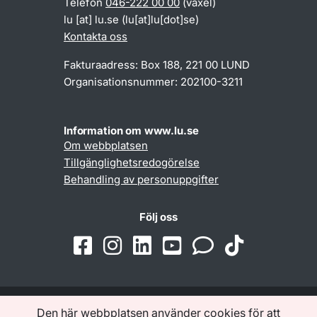
Telefon
046-222 00 00
(växel)
lu
[at]
lu
.
se
(lu[at]lu[dot]se)
Kontakta oss
Fakturaadress: Box 188, 221 00 LUND
Organisationsnummer: 202100-3211
Information om www.lu.se
Om webbplatsen
Tillgänglighetsredogörelse
Behandling av personuppgifter
Följ oss
Den här webbplatsen använder cookies för att
Samarbeten och nätverk