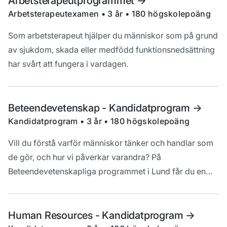
Arbetsterapeutprogrammet
->
Arbetsterapeutexamen • 3 år • 180 högskolepoäng
Som arbetsterapeut hjälper du människor som på grund
av sjukdom, skada eller medfödd funktionsnedsättning
har svårt att fungera i vardagen.
Beteendevetenskap - Kandidatprogram
->
Kandidatprogram • 3 år • 180 högskolepoäng
Vill du förstå varför människor tänker och handlar som
de gör, och hur vi påverkar varandra? På
Beteendevetenskapliga programmet i Lund får du en
bred kompetens om mänskligt beteende och lär dig att
se samband mellan individ, grupp och samhälle.
Human Resources - Kandidatprogram
->