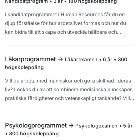
Kandidatprogram • 3 år • 180 högskolepoäng
I kandidatprogrammet i Human Resources får du en
djup förståelse för hur arbetslivet formas och hur du
kan bidra till att skapa och utveckla hållbara och
inkluderande arbetsplatser.
Läkarprogrammet
->
Läkarexamen • 6 år • 360
högskolepoäng
Vill du arbeta med människor och göra skillnad i deras
liv? Lockas du av att kombinera medicinska kunskaper,
praktiska färdigheter och vetenskapligt tänkande? Vill
du ha ett spännande, utmanande och ansvarsfullt yrke?
Då är läkaryrket för dig!
Psykologprogrammet
->
Psykologexamen • 5 år
• 300 högskolepoäng