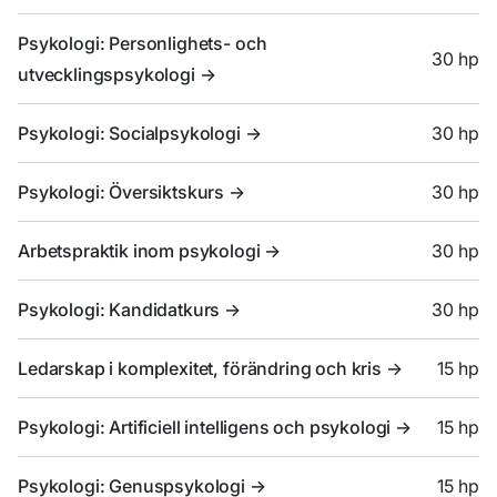
Psykologi: Personlighets- och
30 hp
utvecklingspsykologi
->
Psykologi: Socialpsykologi
->
30 hp
Psykologi: Översiktskurs
->
30 hp
Arbetspraktik inom psykologi
->
30 hp
Psykologi: Kandidatkurs
->
30 hp
Ledarskap i komplexitet, förändring och kris
->
15 hp
Psykologi: Artificiell intelligens och psykologi
->
15 hp
Psykologi: Genuspsykologi
->
15 hp