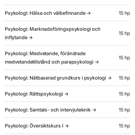
Psykologi: Hälsa och välbefinnande
->
15 hp
Psykologi: Marknadsföringspsykologi och
15 hp
inflytande
->
Psykologi: Medvetande, förändrade
15 hp
medvetandetillstånd och parapsykologi
->
Psykologi: Nätbaserad grundkurs i psykologi
->
15 hp
Psykologi: Rättspsykologi
->
15 hp
Psykologi: Samtals- och intervjuteknik
->
15 hp
Psykologi: Översiktskurs I
->
15 hp