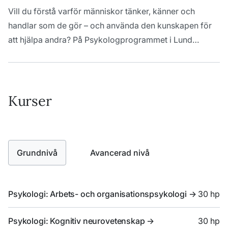
Vill du förstå varför människor tänker, känner och
handlar som de gör – och använda den kunskapen för
att hjälpa andra? På Psykologprogrammet i Lund
utvecklar du både din förmåga att arbeta professionellt
med människor och dig själv.
Kurser
Grundnivå
Avancerad nivå
Psykologi: Arbets- och organisationspsykologi
->
30 hp
Psykologi: Kognitiv neurovetenskap
->
30 hp