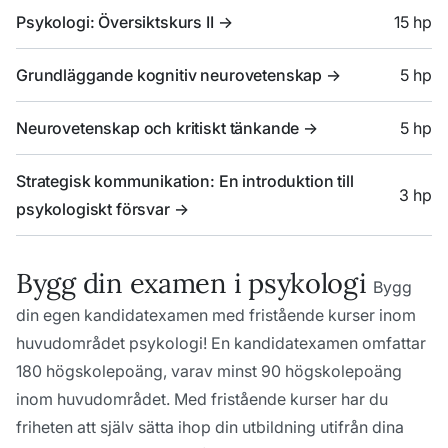
Psykologi: Översiktskurs II
->
15 hp
Grundläggande kognitiv neurovetenskap
->
5 hp
Neurovetenskap och kritiskt tänkande
->
5 hp
Strategisk kommunikation: En introduktion till
3 hp
psykologiskt försvar
->
Bygg din examen i psykologi
Bygg
din egen kandidatexamen med fristående kurser inom
huvudområdet psykologi! En kandidatexamen omfattar
180 högskolepoäng, varav minst 90 högskolepoäng
inom huvudområdet. Med fristående kurser har du
friheten att själv sätta ihop din utbildning utifrån dina