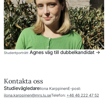
Agnes väg till dubbelkandidat
->
Studentporträtt
Kontakta oss
Studievägledare
Ilona Karppinen
E-post:
ilona.karppinen@mrs.lu.se
Telefon:
+46 46 222 47 52