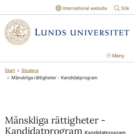
Hoppa till huvudinnehåll
Hoppa till huvudinnehåll
International website
Sök
Meny
Start
Studera
Mänskliga rättigheter - Kandidatprogram
Mänskliga rättigheter -
Kandidatprogram
Kandidatprogram