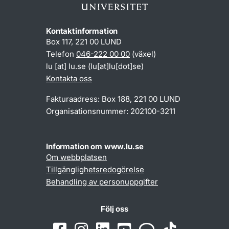
Kontaktinformation
Box 117, 221 00 LUND
Telefon
046-222 00 00
(växel)
lu
[at]
lu
.
se
(lu[at]lu[dot]se)
Kontakta oss
Fakturaadress: Box 188, 221 00 LUND
Organisationsnummer: 202100-3211
Information om www.lu.se
Om webbplatsen
Tillgänglighetsredogörelse
Behandling av personuppgifter
Följ oss