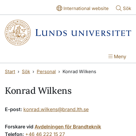
Hoppa till huvudinnehåll
Hoppa till huvudinnehåll
International website
Sök
Meny
Start
Sök
Personal
Konrad Wilkens
Konrad Wilkens
E-post:
konrad.wilkens@brand.lth.se
Forskare vid
Avdelningen för Brandteknik
Telefon:
+46 46 222 15 27