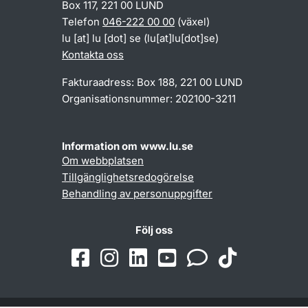
Box 117, 221 00 LUND
Telefon
046-222 00 00
(växel)
lu
[at]
lu
[dot]
se
(lu[at]lu[dot]se)
Kontakta oss
Fakturaadress: Box 188, 221 00 LUND
Organisationsnummer: 202100-3211
Information om www.lu.se
Om webbplatsen
Tillgänglighetsredogörelse
Behandling av personuppgifter
Följ oss