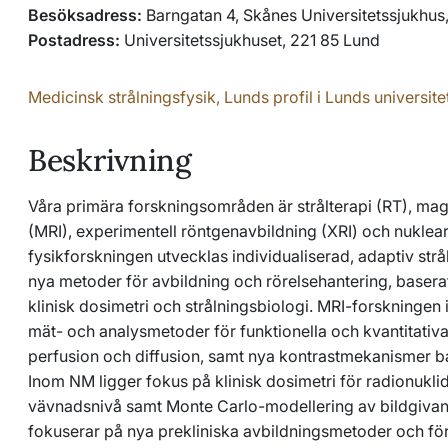
Besöksadress:
Barngatan 4, Skånes Universitetssjukhus
Postadress:
Universitetssjukhuset, 221 85 Lund
Medicinsk strålningsfysik, Lunds profil i Lunds universit
Beskrivning
Våra primära forskningsområden är strålterapi (RT), m
(MRI), experimentell röntgenavbildning (XRI) och nukle
fysikforskningen utvecklas individualiserad, adaptiv str
nya metoder för avbildning och rörelsehantering, basera
klinisk dosimetri och strålningsbiologi. MRI-forskningen 
mät- och analysmetoder för funktionella och kvantitativa
perfusion och diffusion, samt nya kontrastmekanismer b
Inom NM ligger fokus på klinisk dosimetri för radionukli
vävnadsnivå samt Monte Carlo-modellering av bildgivan
fokuserar på nya prekliniska avbildningsmetoder och fö