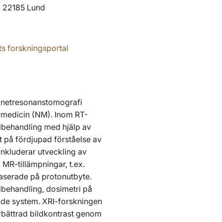
, 22185 Lund
ets forskningsportal
agnetresonanstomografi
armedicin (NM). Inom RT-
ålbehandling med hjälp av
t på fördjupad förståelse av
inkluderar utveckling av
 MR-tillämpningar, t.ex.
aserade på protonutbyte.
dbehandling, dosimetri på
de system. XRI-forskningen
rbättrad bildkontrast genom