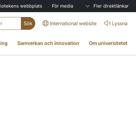
liotekens webbplats
För media
Fler direktlänkar
International website
Lyssna
ing
Samverkan och innovation
Om universitetet