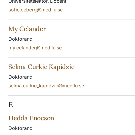
Universitetslektor, Docent
sofie.ceberg@med.lu.se
My Celander
Doktorand
my.celander@med.lu.se
Selma Curkic Kapidzic
Doktorand
selma.curkic_kapidzic@med.lu.se
E
Hedda Enocson
Doktorand