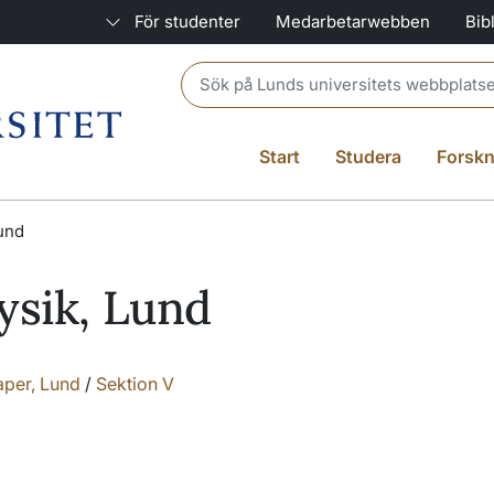
För studenter
Medarbetarwebben
Bib
Header search
Start
Studera
Forskn
Lund
ysik, Lund
kaper, Lund
/
Sektion V