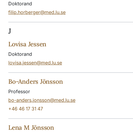
Doktorand
filip.horberger@med.lu.se
J
Lovisa Jessen
Doktorand
lovisa.jessen@med.lu.se
Bo-Anders Jönsson
Professor
bo-anders.jonsson@med.lu.se
+46 46 17 31 47
Lena M Jönsson