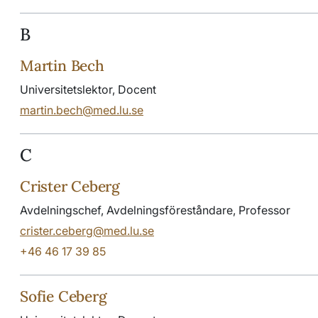
B
Martin Bech
Universitetslektor, Docent
martin.bech@med.lu.se
C
Crister Ceberg
Avdelningschef, Avdelningsföreståndare, Professor
crister.ceberg@med.lu.se
+46 46 17 39 85
Sofie Ceberg