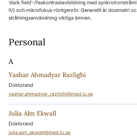
‘dark field’-/faskontrastavbildning med synkrotronstrå
IV) och mikrofokus-röntgenrör. Generellt är dosimetri o
strålningsanvändning viktiga ämnen.
Personal
A
Yashar Ahmadyar Razlighi
Doktorand
yashar.ahmadyar_razlighi@med.lu.se
Julia Alm Ekwall
Doktorand
julia.alm_ekwall@med.lu.se