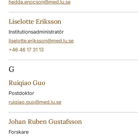
hedda.enocson@med.lu.se
Liselotte Eriksson
Institutionsadministratör
liselotte.eriksson@med.lu.se
+46 46 17 31 13
G
Ruiqiao Guo
Postdoktor
ruiqiao.guo@med.lu.se
Johan Ruben Gustafsson
Forskare