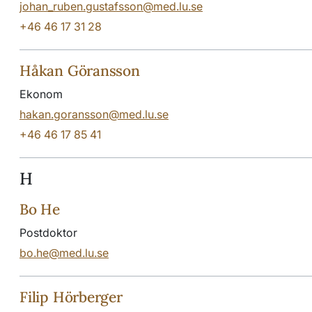
johan_ruben.gustafsson@med.lu.se
+46 46 17 31 28
Håkan Göransson
Ekonom
hakan.goransson@med.lu.se
+46 46 17 85 41
H
Bo He
Postdoktor
bo.he@med.lu.se
Filip Hörberger