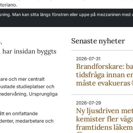
sning. Man kan sitta längs fönstren eller uppe på mezzaninen med u
Senaste nyheter
,
u har insidan byggts
2026-07-31
Brandforskare: b
tidsfråga innan e
are och mer centralt
måste evakueras
trustade studieplatser och
 nedervåning. Ursprungliga
2026-07-29
Ny ljusdriven me
ått en omfattande
kemister fler väga
udenter, medarbetare och
framtidens läkem