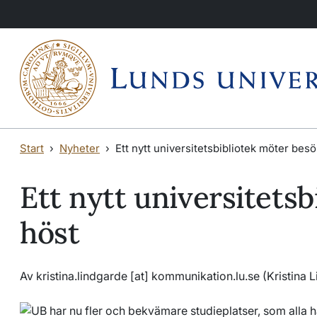
Hoppa till huvudinnehåll
Hoppa till huvudinnehåll
Start
Nyheter
Ett nytt universitetsbibliotek möter besö
Ett nytt universitets
höst
Av
kristina
.
lindgarde
[at]
kommunikation
.
lu
.
se
(Kristina 