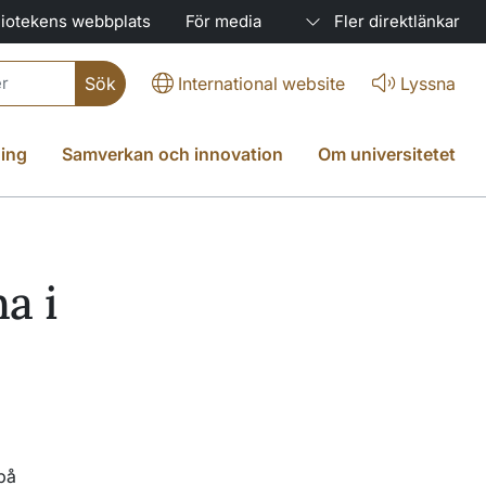
liotekens webbplats
För media
Fler direktlänkar
International website
Lyssna
ing
Samverkan och innovation
Om universitetet
a i