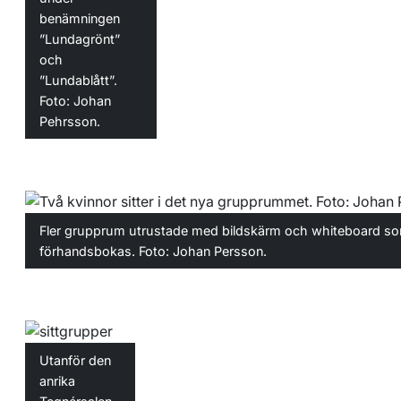
benämningen
”Lundagrönt”
och
”Lundablått”.
Foto: Johan
Pehrsson.
Fler grupprum utrustade med bildskärm och whiteboard s
förhandsbokas. Foto: Johan Persson.
Utanför den
anrika