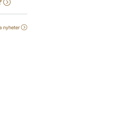
e?
la nyheter