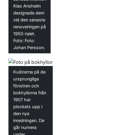
Klas Anshelm
designade dem
vid den senaste
renoveringen på
1950-talet.
Foto: Foto:
Johan Persson.
Kulörerna på de
ursprungliga
fönstren och
bokhyllorna från
1907 har
plockats upp i
den nya
inredningen. De
går numera
under