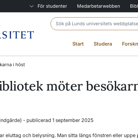
För studenter
Medarbetarwebben
Bib
Header search
Start
Studera
Forskn
karna i höst
bibliotek möter besökarn
Lindgärde)
- publicerad 1 september 2025