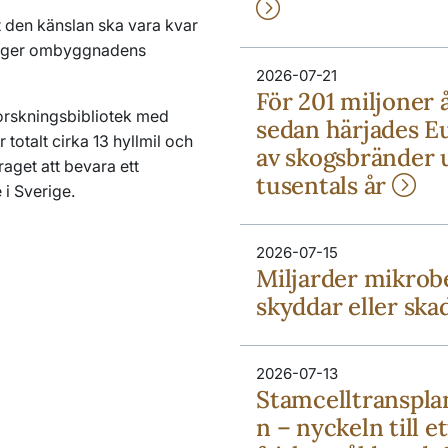
att den känslan ska vara kvar
 säger ombyggnadens
2026-07-21
För 201 miljoner 
 forskningsbibliotek med
sedan härjades E
totalt cirka 13 hyllmil och
av skogsbränder 
aget att bevara ett
tusentals år
 i Sverige.
2026-07-15
Miljarder mikrob
skyddar eller ska
2026-07-13
Stamcelltranspla
n – nyckeln till et