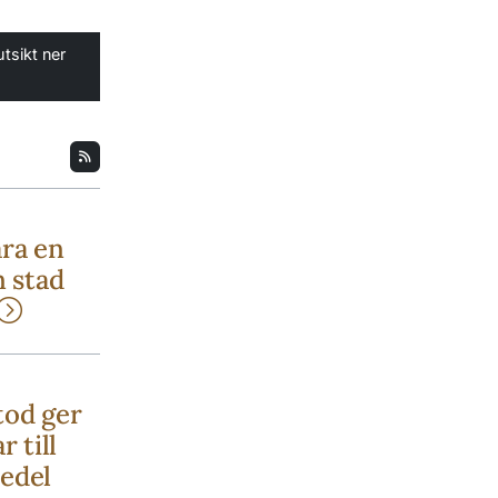
tsikt ner
ara en
n stad
tod ger
r till
edel