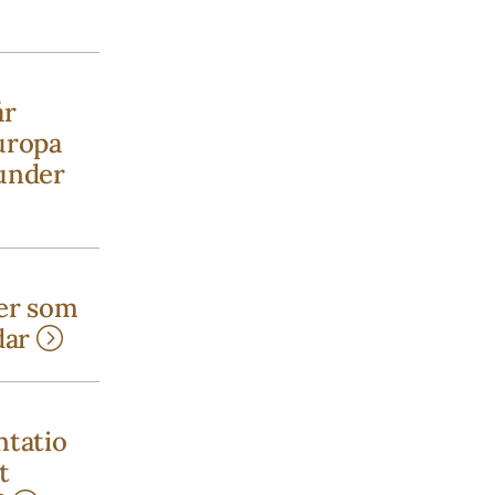
år
uropa
under
er som
dar
ntatio
t