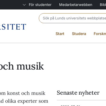
För studenter
Medarbetarwebben
Bib
Header search
Start
Studera
Forskn
och musik
Senaste nyheter
nom konst och musik
ad olika experter som