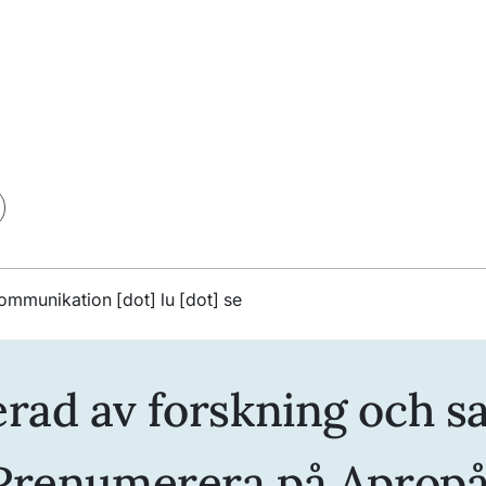
ommunikation
[dot]
lu
[dot]
se
erad av forskning och s
Prenumerera på Apropå