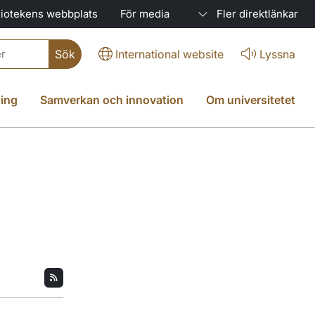
liotekens webbplats
För media
Fler direktlänkar
International website
Lyssna
ing
Samverkan och innovation
Om universitetet