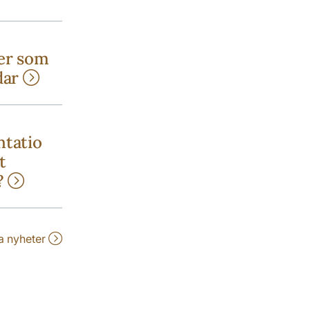
er som
dar
ntatio
t
e?
la nyheter