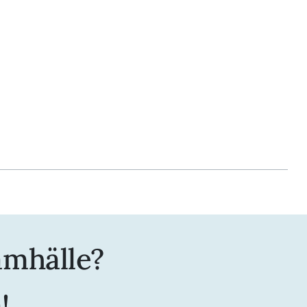
amhälle?
!