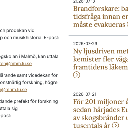
2026-07-31
Brandforskare: b
tidsfråga innan e
måste evakueras
och prodekan vid
p och musikhistoria. E-post:
2026-07-29
Ny ljusdriven me
ögskolan i Malmö, kan uttala
kemister fler väga
sten@mhm.lu.se
framtidens läkem
 lärande samt vicedekan för
konstnärlig forskning, högre
on@mhm.lu.se
2026-07-21
För 201 miljoner 
dande prefekt för forskning
sedan härjades E
ttala sig
post:
av skogsbränder 
tusentals år