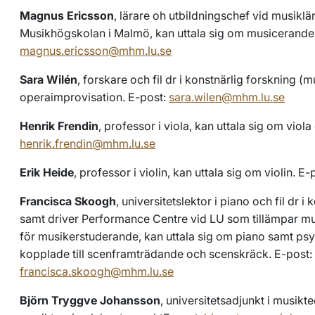
Magnus Ericsson
, lärare oh utbildningschef vid musiklä
Musikhögskolan i Malmö, kan uttala sig om musicerande 
magnus.ericsson@mhm.lu.se
Sara Wilén
, forskare och fil dr i konstnärlig forskning (m
operaimprovisation. E-post:
sara.wilen@mhm.lu.se
Henrik Frendin
, professor i viola, kan uttala sig om vio
henrik.frendin@mhm.lu.se
Erik Heide
, professor i violin, kan uttala sig om violin. E-
Francisca Skoogh
, universitetslektor i piano och fil dr i
samt driver Performance Centre vid LU som tillämpar m
för musikerstuderande, kan uttala sig om piano samt psy
kopplade till scenframträdande och scenskräck. E-post:
francisca.skoogh@mhm.lu.se
Björn Tryggve Johansson
, universitetsadjunkt i musikte