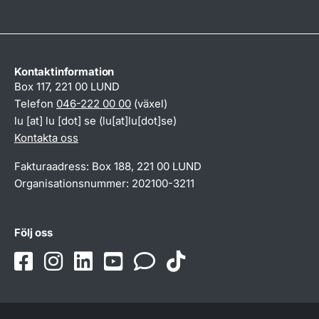
Kontaktinformation
Box 117, 221 00 LUND
Telefon
046-222 00 00
(växel)
lu
[at]
lu
[dot]
se
(lu[at]lu[dot]se)
Kontakta oss
Fakturaadress: Box 188, 221 00 LUND
Organisationsnummer: 202100-3211
Följ oss