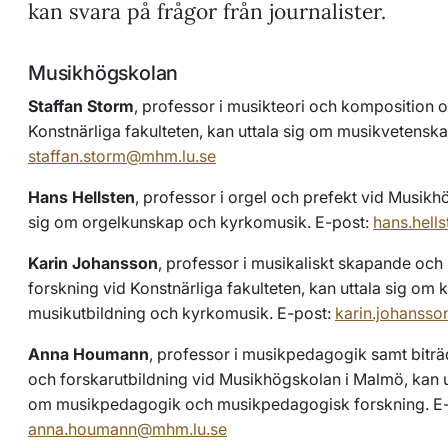
kan svara på frågor från journalister.
Musikhögskolan
Staffan Storm
, professor i musikteori och komposition 
Konstnärliga fakulteten, kan uttala sig om musikvetenska
staffan.storm@mhm.lu.se
Hans Hellsten
, professor i orgel och prefekt vid Musikh
sig om orgelkunskap och kyrkomusik. E-post:
hans.hell
Karin Johansson
, professor i musikaliskt skapande och
forskning vid Konstnärliga fakulteten, kan uttala sig om 
musikutbildning och kyrkomusik. E-post:
karin.johanss
Anna Houmann
, professor i musikpedagogik samt biträ
och forskarutbildning vid Musikhögskolan i Malmö, kan u
om musikpedagogik och musikpedagogisk forskning. E-
anna.houmann@mhm.lu.se