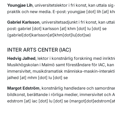
Youngjae Lih
, universitetslektor i fri konst, kan uttala si
praktik och new media. E-post:
youngjae
[dot]
lih
[at]
k
Gabriel Karlsson
, universitetsadjunkt i fri konst, kan utta
post:
gabriel
[dot]
karlsson
[at]
khm
[dot]
lu
[dot]
se
(
gabriel[dot]karlsson[at]khm[dot]lu[dot]se
)
INTER ARTS CENTER (IAC)
Hedvig Jalhed
, lektor i konstnärlig forskning med inrik
Musikhögskolan i Malmö samt föreståndare för IAC, kan 
immersivitet, musikdramatisk människa-maskin-interakti
jalhed
[at]
mhm
[dot]
lu
[dot]
se
Margot Edström
, konstnärlig handledare och samordnare
bildkonst, berättande i rörliga medier, immersivitet och A
edstrom
[at]
iac
[dot]
lu
[dot]
se
(
margot[dot]edstrom[at