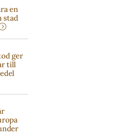
ara en
n stad
tod ger
r till
edel
år
uropa
under