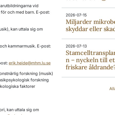
rarutbildningarna vid
för och med barn. E-post:
2026-07-15
Miljarder mikrob
skyddar eller ska
usik), kan uttala sig om
la och kammarmusik. E-post:
2026-07-13
Stamcelltranspla
n – nyckeln till et
post:
erik.heide@mhm.lu.se
friskare åldrand
 konstnärlig forskning (musik)
usikpsykologisk forskning
kologiska faktorer
Al
ori, kan uttala sig om