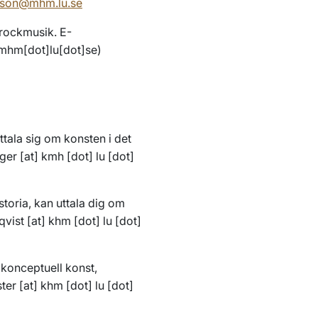
sson@mhm.lu.se
barockmusik. E-
]mhm[dot]lu[dot]se
)
ttala sig om konsten i det
ger
[at]
kmh
[dot]
lu
[dot]
storia, kan uttala dig om
qvist
[at]
khm
[dot]
lu
[dot]
m konceptuell konst,
ter
[at]
khm
[dot]
lu
[dot]