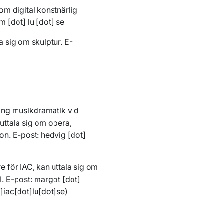
g om digital konstnärlig
hm
[dot]
lu
[dot]
se
la sig om skulptur. E-
tning musikdramatik vid
uttala sig om opera,
on. E-post:
hedvig
[dot]
 för IAC, kan uttala sig om
I. E-post:
margot
[dot]
]iac[dot]lu[dot]se
)