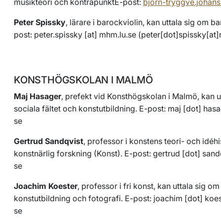
musikteori och kontrapunktE-post:
bjorn-tryggve.johan
Peter Spissky
, lärare i barockviolin, kan uttala sig om 
post:
peter
.
spissky
[at]
mhm
.
lu
.
se
(
peter[dot]spissky[at
KONSTHÖGSKOLAN I MALMÖ
Maj Hasager
, prefekt vid Konsthögskolan i Malmö, kan u
sociala fältet och konstutbildning. E-post:
maj
[dot]
hasa
se
Gertrud Sandqvist
, professor i konstens teori- och idéhi
konstnärlig forskning (Konst). E-post:
gertrud
[dot]
sand
se
Joachim Koester
, professor i fri konst, kan uttala sig o
konstutbildning och fotografi. E-post:
joachim
[dot]
koes
se