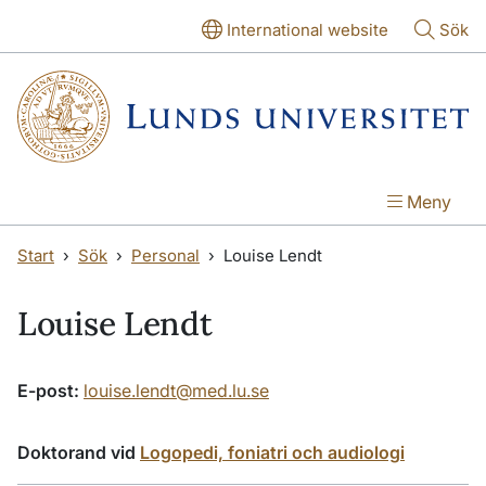
Hoppa till huvudinnehåll
Hoppa till huvudinnehåll
International website
Sök
Meny
Start
Sök
Personal
Louise Lendt
Louise Lendt
E-post:
louise.lendt@med.lu.se
Doktorand vid
Logopedi, foniatri och audiologi