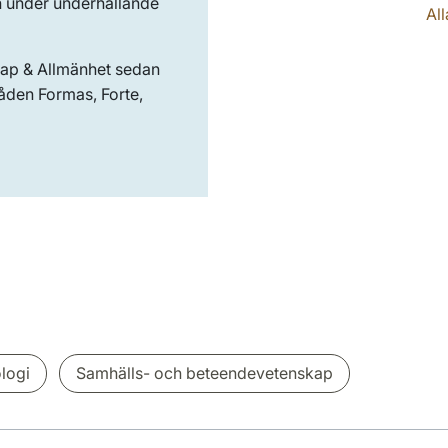
n under underhållande
Al
kap & Allmänhet sedan
åden Formas, Forte,
ologi
Samhälls- och beteendevetenskap