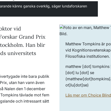
rtfarande känns ganska overklig, säger lundaforskaren
ktor vid
Forskar Grand Prix
Matthew Tompkins är po
tockholm. Han blir
vid Kognitionsvetenskap
nds universitets
Filosofiska institutionen.
matthew
[dot]
tompkins
[dot]
lu
[dot]
se
övertygade inte bara publik
(matthew[dot]tompkins[a
 Prix, utan han vann även
ot]lu[dot]se)
 på Nalen den 1 december
w Tompkins tävlade mot fem
Läs mer om Choice Blind
ngslande och intressant sätt