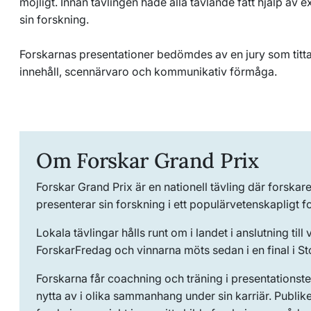
möjligt. Innan tävlingen hade alla tävlande fått hjälp av 
sin forskning.
Forskarnas presentationer bedömdes av en jury som titt
innehåll, scennärvaro och kommunikativ förmåga.
Om Forskar Grand Prix
Forskar Grand Prix är en nationell tävling där forskare
presenterar sin forskning i ett populärvetenskapligt f
Lokala tävlingar hålls runt om i landet i anslutning til
ForskarFredag och vinnarna möts sedan i en final i S
Forskarna får coachning och träning i presentationst
nytta av i olika sammanhang under sin karriär. Publike