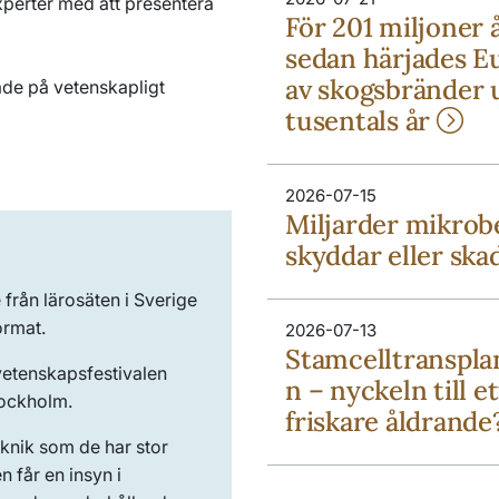
experter med att presentera
För 201 miljoner 
sedan härjades E
av skogsbränder 
ade på vetenskapligt
tusentals år
2026-07-15
Miljarder mikrob
skyddar eller ska
 från lärosäten i Sverige
ormat.
2026-07-13
Stamcelltranspla
l vetenskapsfestivalen
n – nyckeln till et
tockholm.
friskare åldrand
eknik som de har stor
n får en insyn i