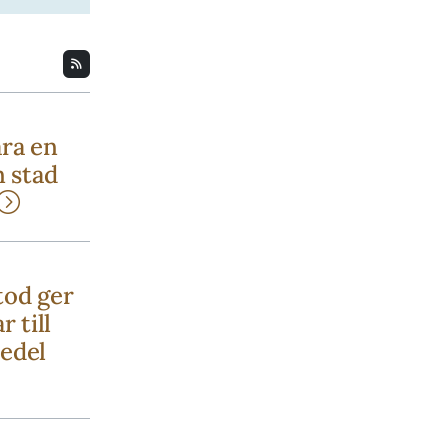
ara en
n stad
tod ger
r till
edel