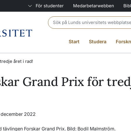
För studenter
Medarbetarwebben
Bib
Header search
Start
Studera
Forskn
tredje året i rad!
skar Grand Prix för tred
2 december 2022