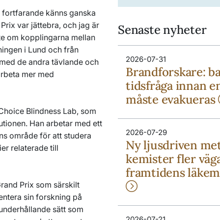
en fortfarande känns ganska
rix var jättebra, och jag är
Senaste nyheter
ete om kopplingarna mellan
ingen i Lund och från
2026-07-31
s med de andra tävlande och
Brandforskare: b
 arbeta mer med
tidsfråga innan e
måste evakueras
 Choice Blindness Lab, som
tutionen. Han arbetar med ett
2026-07-29
ns område för att studera
Ny ljusdriven me
r relaterade till
kemister fler väga
framtidens läkem
Grand Prix som särskilt
sentera sin forskning på
h underhållande sätt som
2026-07-21