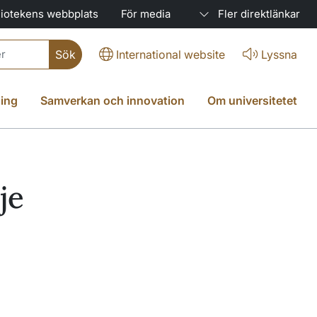
liotekens webbplats
För media
Fler direktlänkar
International website
Lyssna
ing
Samverkan och innovation
Om universitetet
je