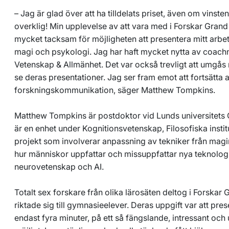
– Jag är glad över att ha tilldelats priset, även om vinst
overklig! Min upplevelse av att vara med i Forskar Grand P
mycket tacksam för möjligheten att presentera mitt arb
magi och psykologi. Jag har haft mycket nytta av coachn
Vetenskap & Allmänhet. Det var också trevligt att umgå
se deras presentationer. Jag ser fram emot att fortsätta
forskningskommunikation, säger Matthew Tompkins.
Matthew Tompkins är postdoktor vid Lunds universitets
är en enhet under Kognitionsvetenskap, Filosofiska insti
projekt som involverar anpassning av tekniker från magi
hur människor uppfattar och missuppfattar nya teknologie
neurovetenskap och AI.
Totalt sex forskare från olika lärosäten deltog i Forskar 
riktade sig till gymnasieelever. Deras uppgift var att pre
endast fyra minuter, på ett så fängslande, intressant oc