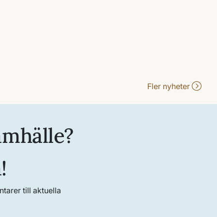
Fler nyheter
amhälle?
!
rer till aktuella