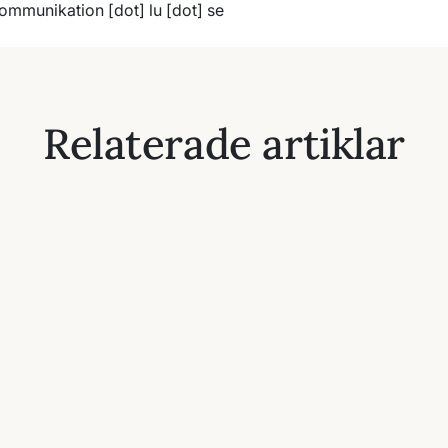
ommunikation
[dot]
lu
[dot]
se
Relaterade artiklar