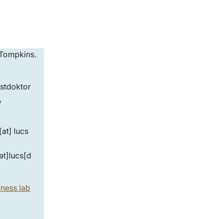
stdoktor
,
[at]
lucs
t]lucs[d
ness lab