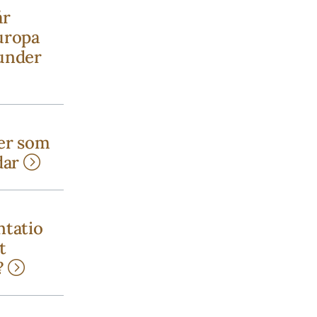
år
uropa
under
er som
dar
ntatio
t
e?