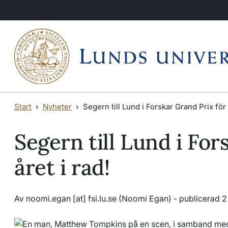
Hoppa till huvudinnehåll
Hoppa till huvudinnehåll
Start
Nyheter
Segern till Lund i Forskar Grand Prix för 
Segern till Lund i For
året i rad!
Av
noomi
.
egan
[at]
fsi
.
lu
.
se
(Noomi Egan)
- publicerad 