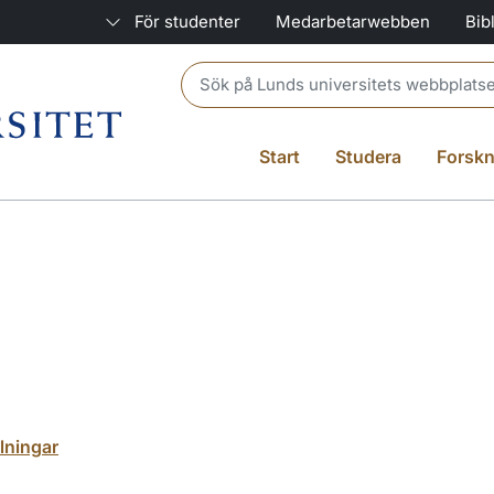
För studenter
Medarbetarwebben
Bib
Header search
Start
Studera
Forskn
lningar