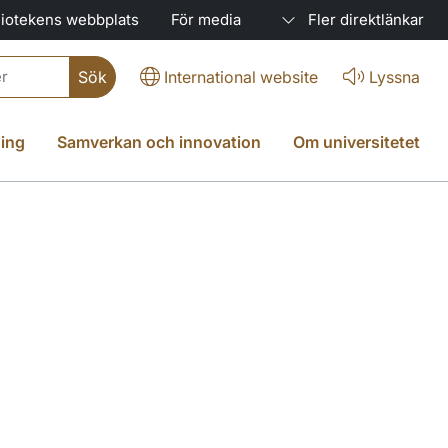
liotekens webbplats
För media
Fler direktlänkar
International website
Lyssna
ing
Samverkan och innovation
Om universitetet