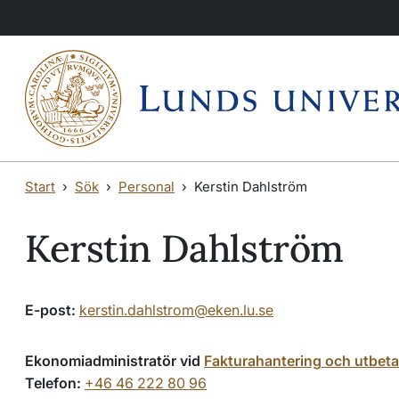
Hoppa till huvudinnehåll
Hoppa till huvudinnehåll
Start
Sök
Personal
Kerstin Dahlström
Kerstin Dahlström
E-post:
kerstin.dahlstrom@eken.lu.se
Ekonomiadministratör vid
Fakturahantering och utbeta
Telefon:
+46 46 222 80 96