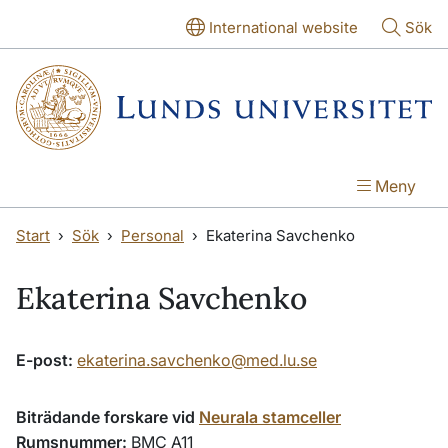
Hoppa till huvudinnehåll
Hoppa till huvudinnehåll
International website
Sök
Meny
Start
Sök
Personal
Ekaterina Savchenko
Ekaterina Savchenko
E-post:
ekaterina.savchenko@med.lu.se
Biträdande forskare vid
Neurala stamceller
Rumsnummer:
BMC A11