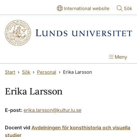
Hoppa till huvudinnehåll
Hoppa till huvudinnehåll
International website
Sök
Meny
Start
Sök
Personal
Erika Larsson
Erika Larsson
E-post:
erika.larsson@kultur.lu.se
Docent vid
Avdelningen för konsthistoria och visuella
studier