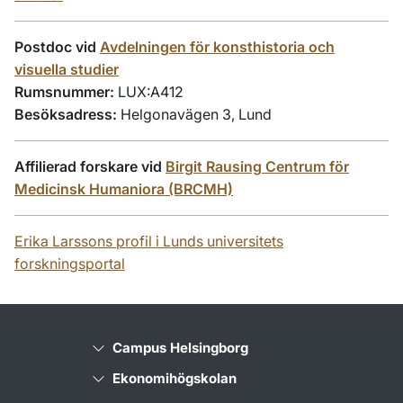
Postdoc vid
Avdelningen för konsthistoria och
visuella studier
Rumsnummer:
LUX:A412
Besöksadress:
Helgonavägen 3, Lund
Affilierad forskare vid
Birgit Rausing Centrum för
Medicinsk Humaniora (BRCMH)
Erika Larssons profil i Lunds universitets
forskningsportal
Campus Helsingborg
Ekonomihögskolan