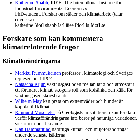
Katherine Shabb
, IIIEE,
The International Institute for
Industrial Environmental Economics
PhD-student. Forskar om städer och klimatarbete
(talar
engelska).
katherine
[dot]
shabb
[at]
iiiee
[dot]
lu
[dot]
se
Forskare som kan kommentera
klimatrelaterade frågor
Klimatförändringarna
Markku Rummukainen
professor i klimatologi och Sveriges
representant i IPCC.
Natascha Kljun
växthusgasflöden mellan land och atmosfär i
ett förändrat klimat, skogens roll som kolsänka och källa för
växthusgaser, skogsbränder.
Wilhelm May
kan prata om extremväder och hur det är
kopplat till klimat.
Raimund Muscheler
på Geologiska institutionen kan förklara
varför klimatförändringarna inte beror på naturliga variationer,
solstormar och liknande.
Dan Hammarlund
naturliga klimat- och miljöförändringar
under de senaste istiderna.