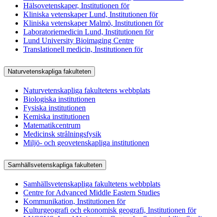
Hälsovetenskaper, Institutionen för
Kliniska vetenskaper Lund, Institutionen för
Kliniska vetenskaper Malmö, Institutionen för
Laboratoriemedicin Lund, Institutionen för
Lund University Bioimaging Centre
Translationell medicin, Institutionen för
Naturvetenskapliga fakulteten
Naturvetenskapliga fakultetens webbplats
Biologiska institutionen
Fysiska institutionen
Kemiska institutionen
Matematikcentrum
Medicinsk strålningsfysik
Miljö- och geovetenskapliga institutionen
Samhällsvetenskapliga fakulteten
Samhällsvetenskapliga fakultetens webbplats
Centre for Advanced Middle Eastern Studies
Kommunikation, Institutionen för
Kulturgeografi och ekonomisk geografi, Institutionen för