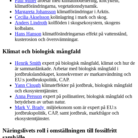
Paul Miller
arbetar med klimatmodellering, kolcykeln,
klimatförändringarna, vegetationsdynamik.
Margareta Johansson
klimatförändringar i Arktis.
Cecilia Akselsson
kolinlagring i mark och skog.
Anders Lindroth
kolflöden i skogsekosystem, skogens
kolbalans.
Hans Hanson
klimatförändringarnas effekt på vattenstånd,
kusterosion och översvämningar.
Klimat och biologisk mångfald
Henrik Smith
expert på biologisk mångfald, klimat och hur de
är sammanlänkade. Arbetar med biologisk mångfald i
jordbrukslandskapet, konsekvenser av markanvändning och
EU:s jordbrukspolitik, CAP.
Yann Clough
klimateffekter på jordbruk, biologisk mångfald
och ekosystemtjänster.
Anna Persson
expert på pollinatörer, biologisk mångfald och
betydelsen av urban natur.
Mark V. Brady
miljöekonom som är expert på EU:s
jordbrukspolitik, CAP, samt jordbruk, markfrågor och
ekosystemtjänster.
Näringslivets roll i omställningen till fossilfritt
samhälle