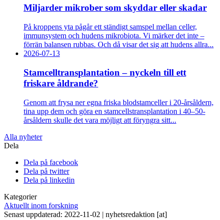
Miljarder mikrober som skyddar eller skadar
På kroppens yta pågår ett ständigt samspel mellan celler,
immunsystem och hudens mikrobiota. Vi märker det inte –
förrän balansen rubbas. Och då visar det sig att hudens allra...
2026-07-13
Stamcelltransplantation – nyckeln till ett
friskare åldrande?
Genom att frysa ner egna friska blodstamceller i 20-årsåldern,
tina upp dem och göra en stamcellstransplantation i 40–50-
årsåldern skulle det vara möjligt att föryngra sitt...
Alla nyheter
Dela
Dela på facebook
Dela på twitter
Dela på linkedin
Kategorier
Aktuellt inom forskning
Senast uppdaterad: 2022-11-02 |
nyhetsredaktion
[at]