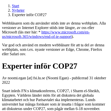
Start
Nyheter
Experter inför COP27
Webbläsaren som du använder stöds inte av denna webbplats. Alla
versioner av Internet Explorer stöds inte längre, av oss eller
Microsoft (läs mer här: *
https://www.microsoft.com/en-
us/microsoft-365/windows/end-of-ie-support
).
Var god och använd en modern webbläsare för att ta del av denna
webbplats, som t.ex. nyaste versioner av Edge, Chrome, Firefox
eller Safari osv.
Experter inför COP27
Av
noomi
.
egan
[at]
fsi
.
lu
.
se
(Noomi Egan)
- publicerad 31 oktober
2022
Snart inleds FN:s klimatkonferens, COP27, i Sharm el-Sheikh,
Egypten. Världens länder möts för att diskutera det globala
klimatarbetet och hur Parisavtalet ska implementeras. Lunds
universitet har många forskare som är insatta i frågor som kommer
att diskuteras under COP27, som pågår mellan 6-18 november.