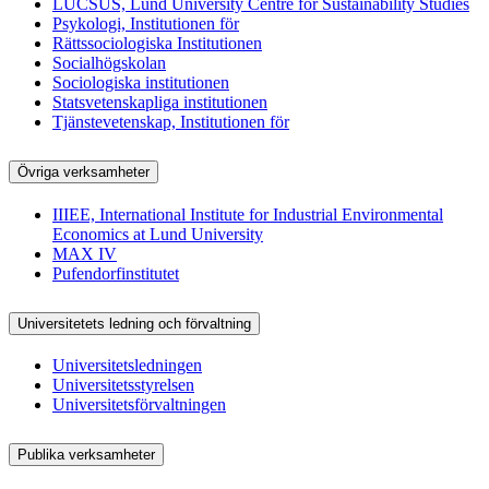
LUCSUS, Lund University Centre for Sustainability Studies
Psykologi, Institutionen för
Rättssociologiska Institutionen
Socialhögskolan
Sociologiska institutionen
Statsvetenskapliga institutionen
Tjänstevetenskap, Institutionen för
Övriga verksamheter
IIIEE, International Institute for Industrial Environmental
Economics at Lund University
MAX IV
Pufendorfinstitutet
Universitetets ledning och förvaltning
Universitetsledningen
Universitetsstyrelsen
Universitetsförvaltningen
Publika verksamheter