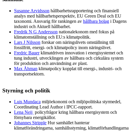
Susanne Arvidsson
hållbarhetsrapportering och finansiell
analys med hållbarhetsperspektiv, EU Green Deal och EU
taxonomi. Ansvarig för rankingen av
hållbara bolag
i Dagens
industri och Aktuell hållbarhet.
Fredrik N G Andersson
nationalekonom med fokus på
klimatomställning och EU:s klimatpolitik.
Lars J Nilsson
forskar om näringslivets omställning till
fossilfritt, energi- och klimatpolicy inom näringslivet.
Fredric Bauer
klimatdriven innovation i energisystemet och
tung industri, utvecklingen av hållbara och cirkulära system
för produktion och användning av plast.
Max Åhman
klimatpolicy kopplat till energi-, industri- och
transportsektorn.
Styrning och politik
Luis Mundaca
miljöekonomi och miljöpolitiska styrmedel,
Coordinating Lead Author i IPCC-rapport.
Lena Neij
policyfrågor kring hållbara energisystem och
förnybara energikällor.
Johannes Stripple
Hur samhället hanterar
klimatförändringarna, samhällsstyrning, klimatförhandlingarna