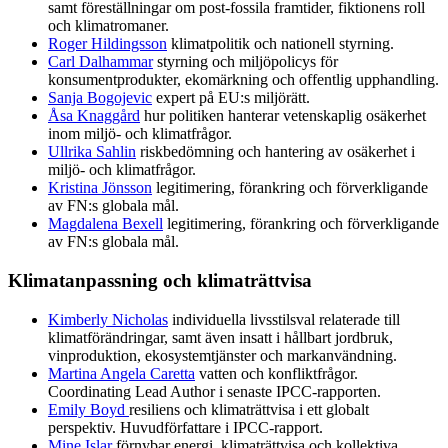
samt föreställningar om post-fossila framtider, fiktionens roll
och klimatromaner.
Roger Hildingsson
klimatpolitik och nationell styrning.
Carl Dalhammar
styrning och miljöpolicys för
konsumentprodukter, ekomärkning och offentlig upphandling.
Sanja Bogojevic
expert på EU:s miljörätt.
Åsa Knaggård
hur politiken hanterar vetenskaplig osäkerhet
inom miljö- och klimatfrågor.
Ullrika Sahlin
riskbedömning och hantering av osäkerhet i
miljö- och klimatfrågor.
Kristina Jönsson
legitimering, förankring och förverkligande
av FN:s globala mål.
Magdalena Bexell
legitimering, förankring och förverkligande
av FN:s globala mål.
Klimatanpassning och klimaträttvisa
Kimberly Nicholas
individuella livsstilsval relaterade till
klimatförändringar, samt även insatt i hållbart jordbruk,
vinproduktion, ekosystemtjänster och markanvändning.
Martina Angela Caretta
vatten och konfliktfrågor.
Coordinating Lead Author i senaste IPCC-rapporten.
Emily Boyd
resiliens och klimaträttvisa i ett globalt
perspektiv. Huvudförfattare i IPCC-rapport.
Mine Islar
förnybar energi, klimaträttvisa och kollektiva