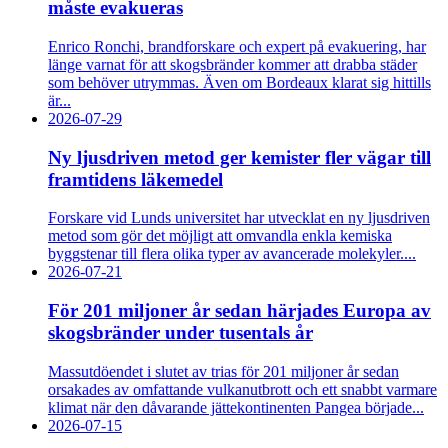
måste evakueras
Enrico Ronchi, brandforskare och expert på evakuering, har
länge varnat för att skogsbränder kommer att drabba städer
som behöver utrymmas. Även om Bordeaux klarat sig hittills
är...
2026-07-29
Ny ljusdriven metod ger kemister fler vägar till
framtidens läkemedel
Forskare vid Lunds universitet har utvecklat en ny ljusdriven
metod som gör det möjligt att omvandla enkla kemiska
byggstenar till flera olika typer av avancerade molekyler....
2026-07-21
För 201 miljoner år sedan härjades Europa av
skogsbränder under tusentals år
Massutdöendet i slutet av trias för 201 miljoner år sedan
orsakades av omfattande vulkanutbrott och ett snabbt varmare
klimat när den dåvarande jättekontinenten Pangea började...
2026-07-15