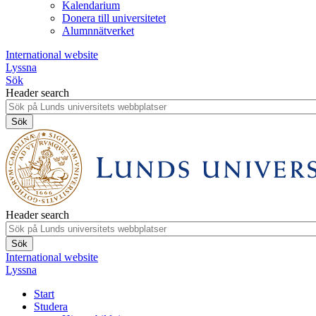
Kalendarium
Donera till universitetet
Alumnnätverket
International website
Lyssna
Sök
Header search
Header search
International website
Lyssna
Start
Studera