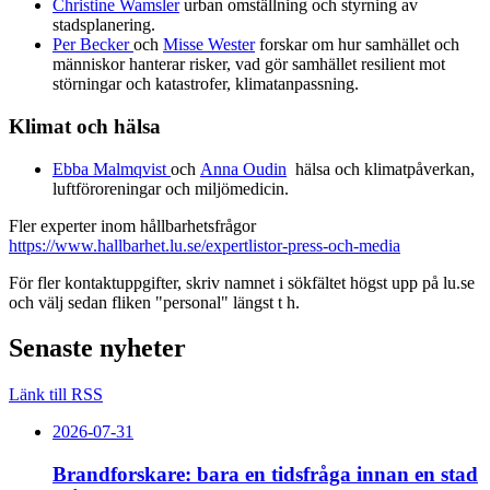
Christine Wamsler
urban omställning och styrning av
stadsplanering.
Per Becker
och
Misse Wester
forskar om hur samhället och
människor hanterar risker, vad gör samhället resilient mot
störningar och katastrofer, klimatanpassning.
Klimat och hälsa
Ebba Malmqvist
och
Anna Oudin
hälsa och klimatpåverkan,
luftföroreningar och miljömedicin.
Fler experter inom hållbarhetsfrågor
https://www.hallbarhet.lu.se/expertlistor-press-och-media
För fler kontaktuppgifter, skriv namnet i sökfältet högst upp på lu.se
och välj sedan fliken "personal" längst t h.
Senaste nyheter
Länk till RSS
2026-07-31
Brandforskare: bara en tidsfråga innan en stad