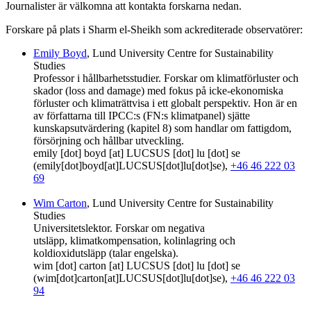
Journalister är välkomna att kontakta forskarna nedan.
Forskare på plats i Sharm el-Sheikh som ackrediterade observatörer:
Emily Boyd
, Lund University Centre for Sustainability
Studies
Professor i hållbarhetsstudier. Forskar om klimatförluster och
skador (loss and damage) med fokus på icke-ekonomiska
förluster och klimaträttvisa i ett globalt perspektiv. Hon är en
av författarna till IPCC:s (FN:s klimatpanel) sjätte
kunskapsutvärdering (kapitel 8) som handlar om fattigdom,
försörjning och hållbar utveckling.
emily
[dot]
boyd
[at]
LUCSUS
[dot]
lu
[dot]
se
(emily[dot]boyd[at]LUCSUS[dot]lu[dot]se)
,
+46 46 222 03
69
Wim Carton
, Lund University Centre for Sustainability
Studies
Universitetslektor. Forskar om negativa
utsläpp, klimatkompensation, kolinlagring och
koldioxidutsläpp (talar engelska).
wim
[dot]
carton
[at]
LUCSUS
[dot]
lu
[dot]
se
(wim[dot]carton[at]LUCSUS[dot]lu[dot]se)
,
+46 46 222 03
94