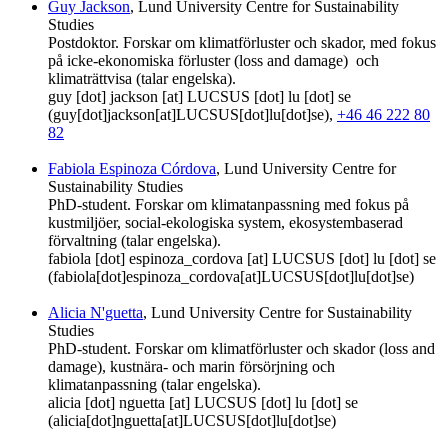
Guy Jackson
, Lund University Centre for Sustainability
Studies
Postdoktor. Forskar om klimatförluster och skador, med fokus
på icke-ekonomiska förluster (loss and damage) och
klimaträttvisa (talar engelska).
guy
[dot]
jackson
[at]
LUCSUS
[dot]
lu
[dot]
se
(guy[dot]jackson[at]LUCSUS[dot]lu[dot]se)
,
+46 46 222 80
82
Fabiola Espinoza Córdova
, Lund University Centre for
Sustainability Studies
PhD-student. Forskar om klimatanpassning med fokus på
kustmiljöer, social-ekologiska system, ekosystembaserad
förvaltning (talar engelska).
fabiola
[dot]
espinoza_cordova
[at]
LUCSUS
[dot]
lu
[dot]
se
(fabiola[dot]espinoza_cordova[at]LUCSUS[dot]lu[dot]se)
Alicia N'guetta
, Lund University Centre for Sustainability
Studies
PhD-student. Forskar om klimatförluster och skador (loss and
damage), kustnära- och marin försörjning och
klimatanpassning (talar engelska).
alicia
[dot]
nguetta
[at]
LUCSUS
[dot]
lu
[dot]
se
(alicia[dot]nguetta[at]LUCSUS[dot]lu[dot]se)