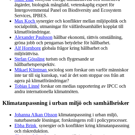
åtgärder, biologisk mångfald, vetenskaplig expert för
Intergovernmental Panel on Biodiversity and Ecosystem
Services, IPBES.
Max Koch
synergier och konflikter mellan miljöpolitik och
socialpolitik, utmaningar för välfärdssamhället kopplat till
klimatförändringar.
Alexander Paulsson
hållbar ekonomi, rättvis omställning,
gröna jobb och pengarnas betydelse för hållbarhet.
Alf Hornborg
globala frågor kring hållbarhet och
miljörättvisa.
Stefan Gössling
turism och flygresande ur
hållbarhetsperspektiv.
Mikael Klintman
sociolog som forskar om varför människor
inte tar till sig kunskap, vad är det som stoppar oss från att
agera på klimatförändringar?
Tobias Linné
forskar om medias rapportering av IPCC och
andra internationella klimatmöten.
Klimatanpassning i urban miljö och samhällsrisker
Johanna Alkan Olsson
klimatanpassning i urban miljö,
naturbaserade lösningar, forskningens roll i policyprocesser.
Ebba Brink
synergier och konflikter kring klimatanpassning
och riskreduktion.