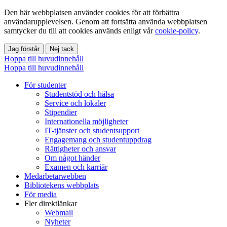
Den här webbplatsen använder cookies för att förbättra
användarupplevelsen. Genom att fortsätta använda webbplatsen
samtycker du till att cookies används enligt vår
cookie-policy
.
Jag förstår
Nej tack
Hoppa till huvudinnehåll
Hoppa till huvudinnehåll
För studenter
Studentstöd och hälsa
Service och lokaler
Stipendier
Internationella möjligheter
IT-tjänster och studentsupport
Engagemang och studentuppdrag
Rättigheter och ansvar
Om något händer
Examen och karriär
Medarbetarwebben
Bibliotekens webbplats
För media
Fler direktlänkar
Webmail
Nyheter